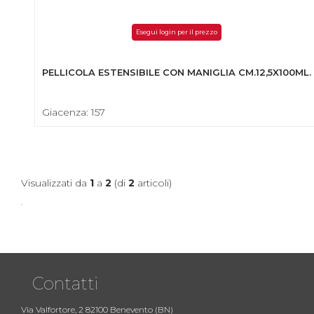
Esegui login per il prezzo
PELLICOLA ESTENSIBILE CON MANIGLIA CM.12,5X100ML.
Giacenza: 157
Visualizzati da
1
a
2
(di
2
articoli)
Contatti
Via Valfortore, 2 82100 Benevento (BN)