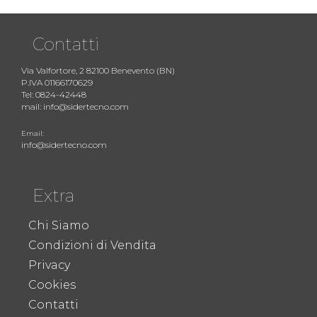
Contatti
Via Valfortore, 2 82100 Benevento (BN)
P.IVA 01166170629
Tel: 0824-42448
mail: info@sidertecno.com
Email:
info@sidertecno.com
Extra
Chi Siamo
Condizioni di Vendita
Privacy
Cookies
Contatti