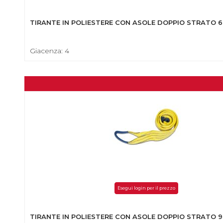
TIRANTE IN POLIESTERE CON ASOLE DOPPIO STRATO 
Giacenza: 4
Esegui login per il prezzo
TIRANTE IN POLIESTERE CON ASOLE DOPPIO STRATO 