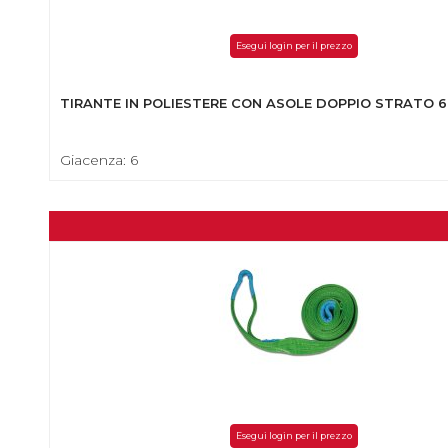
Esegui login per il prezzo
TIRANTE IN POLIESTERE CON ASOLE DOPPIO STRATO 
Giacenza: 6
Esegui login per il prezzo