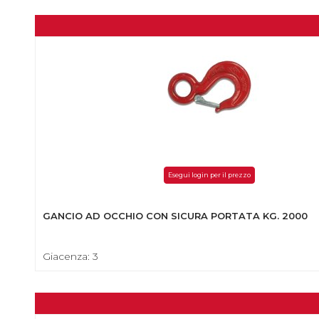
Esegui login per il prezzo
GANCIO AD OCCHIO CON SICURA PORTATA KG. 2000
Giacenza: 3