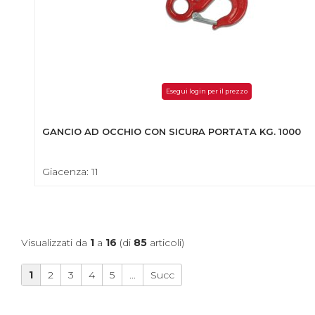
Esegui login per il prezzo
GANCIO AD OCCHIO CON SICURA PORTATA KG. 1000
Giacenza: 11
Visualizzati da
1
a
16
(di
85
articoli)
1
2
3
4
5
...
Succ