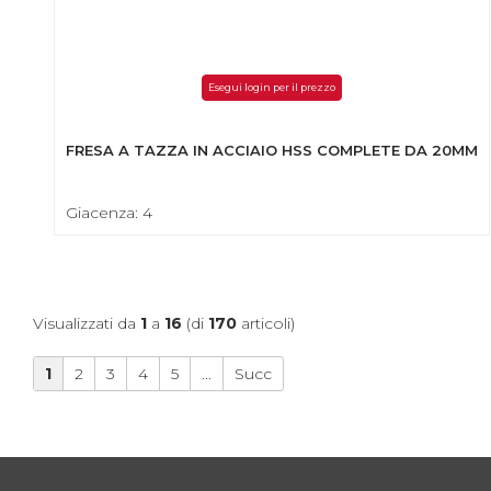
Esegui login per il prezzo
FRESA A TAZZA IN ACCIAIO HSS COMPLETE DA 20MM
Giacenza: 4
Visualizzati da
1
a
16
(di
170
articoli)
1
2
3
4
5
...
Succ