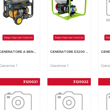
Esegui login per il prezzo
Esegui login per il prezzo
Ese
GENERATORE A BENZINA GPG 6800E HD 1PH 6,8KVA 438CC AVV ELET
GENERATORE E3200 POTENZA MAX 2.6 KW BENZINA
Giacenza: 1
Giacenza: 1
Giace
3120021
3120022