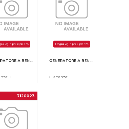
gui login per il prezzo
Esegui login per il prezzo
GENERATORE A BENZINA GPG 6000E HD 1PH 6,0 KVA 420 CC
GENERATORE A BENZINA GPG 8500E HD 1PH 8.5kVA 500CC AVV EL
nza: 1
Giacenza: 1
3120023