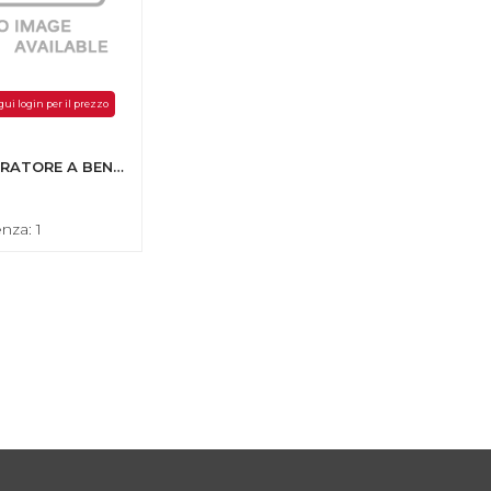
gui login per il prezzo
GENERATORE A BENZINA GPG 10600TE HD 3PH F/POW 10,6KVA 500CC
nza: 1