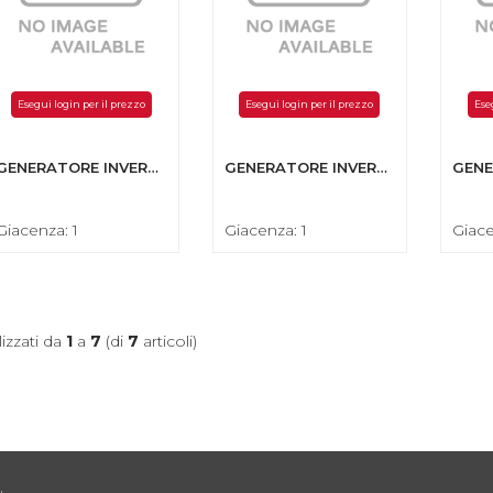
Esegui login per il prezzo
Esegui login per il prezzo
Ese
GENERATORE INVERTER A BENZ. GPG2500I PRO 2,5KW/120CC AVV AUT
GENERATORE INVERTER A BENZ. GPG3500IE PRO3,5KW/212CC AVV AUT
Giacenza: 1
Giacenza: 1
Giace
lizzati da
1
a
7
(di
7
articoli)