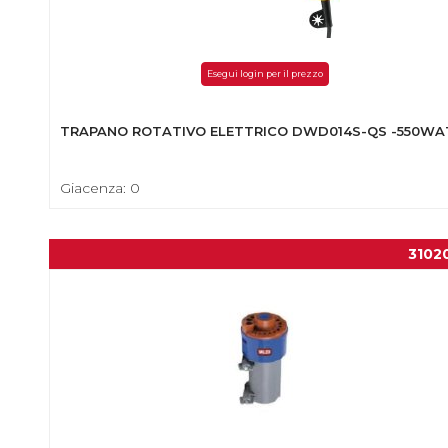
Esegui login per il prezzo
TRAPANO ROTATIVO ELETTRICO DWD014S-QS -550WA
Giacenza: 0
3102