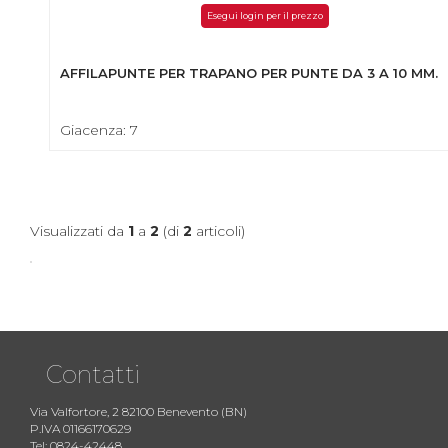
Esegui login per il prezzo
AFFILAPUNTE PER TRAPANO PER PUNTE DA 3 A 10 MM.
Giacenza: 7
Visualizzati da
1
a
2
(di
2
articoli)
Contatti
Via Valfortore, 2 82100 Benevento (BN)
P.IVA 01166170629
Tel: 0824-42448