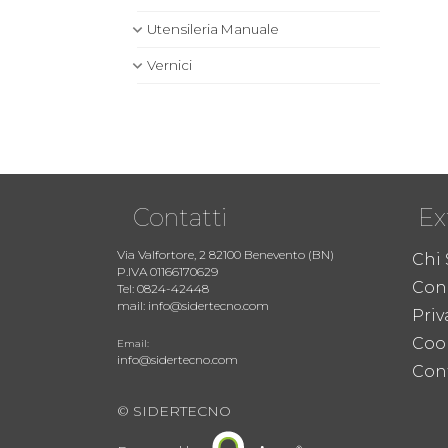
Utensileria Manuale
Vernici
Contatti
Ex
Via Valfortore, 2 82100 Benevento (BN)
Chi
P.IVA 01166170629
Cond
Tel: 0824-42448
mail: info@sidertecno.com
Priv
Coo
Email:
info@sidertecno.com
Cont
© SIDERTECNO