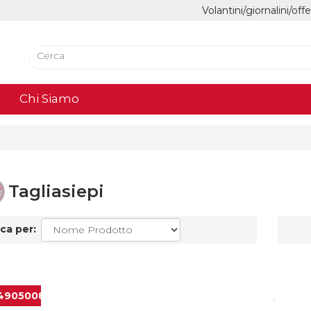
Volantini/giornalini/off
Chi Siamo
Tagliasiepi
ca per:
4905008