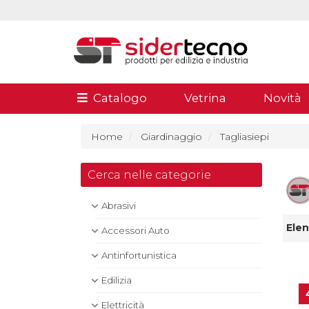
Catalogo
Vetrina
Novità
Home
Giardinaggio
Tagliasiepi
Cerca nelle categorie
Abrasivi
Elen
Accessori Auto
Antinfortunistica
Edilizia
Elettricità