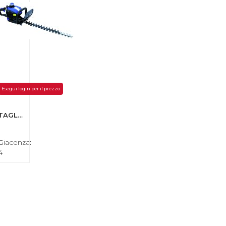
Esegui login per il prezzo
TAGLIASIEPI HYUNDAI 35403 2 TEMPI 25.4 CC-1,15 HP
Giacenza:
4