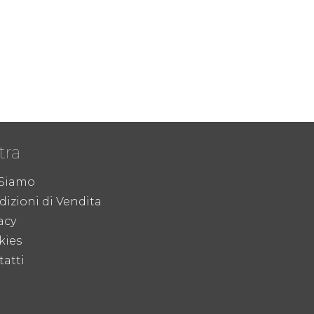
tra
 Siamo
izioni di Vendita
acy
kies
atti