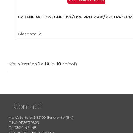
CATENE MOTOSEGHE LIVE/LIVE PRO 2500/2500 PRO CM
Giacenza: 2
Visualizzati da
1
a
10
(di
10
articoli)
Contatti
Via Valfortore, 2 82100 Benevento (BN)
P.IVA 01166170629
Tel: 0824-42448
mail: info@sidertecno.com