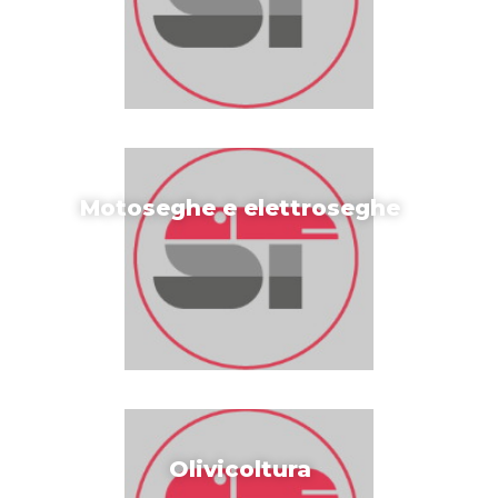
Motoseghe e elettroseghe
Olivicoltura