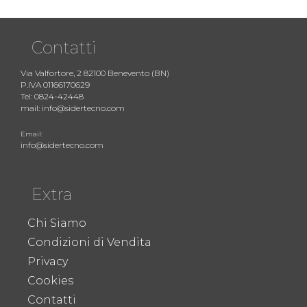
Contatti
Via Valfortore, 2 82100 Benevento (BN)
P.IVA 01166170629
Tel: 0824-42448
mail: info@sidertecno.com
Email:
info@sidertecno.com
Extra
Chi Siamo
Condizioni di Vendita
Privacy
Cookies
Contatti