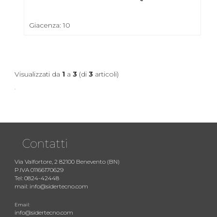
Giacenza: 10
Visualizzati da
1
a
3
(di
3
articoli)
Contatti
Via Valfortore, 2 82100 Benevento (BN)
P.IVA 01166170629
Tel: 0824-42448
mail: info@sidertecno.com
Email:
info@sidertecno.com