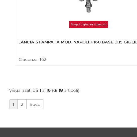
Esegui login per il prezzo
LANCIA STAMPATA MOD. NAPOLI H160 BASE D.15 GIGLI
Giacenza: 162
Visualizzati da
1
a
16
(di
18
articoli)
1
2
Succ