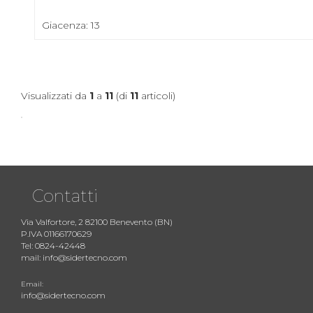
Giacenza: 13
Visualizzati da
1
a
11
(di
11
articoli)
Contatti
Via Valfortore, 2 82100 Benevento (BN)
P.IVA 01166170629
Tel: 0824-42448
mail: info@sidertecno.com
Email:
info@sidertecno.com