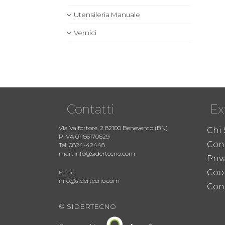
Utensileria Manuale
Vernici
Contatti
Ex
Via Valfortore, 2 82100 Benevento (BN)
Chi
P.IVA 01166170629
Cond
Tel: 0824-42448
mail: info@sidertecno.com
Priv
Coo
Email:
info@sidertecno.com
Cont
© SIDERTECNO