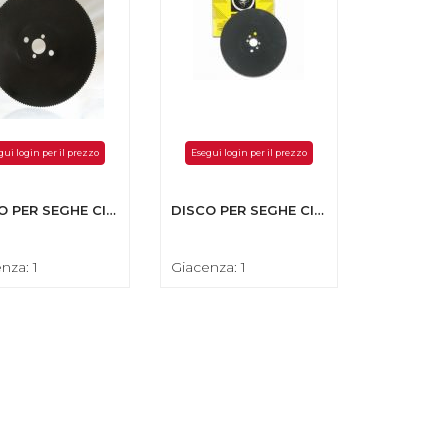
gui login per il prezzo
Esegui login per il prezzo
DISCO PER SEGHE CIRCOLARI IN HSS 250X2,0X32-DENTI 160
DISCO PER SEGHE CIRCOLARI IN HSS 300X2,5X32-DENTI 150
nza: 1
Giacenza: 1