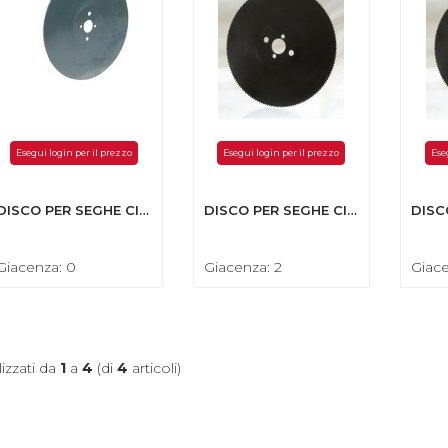
Esegui login per il prezzo
Esegui login per il prezzo
Ese
DISCO PER SEGHE CIRCOLARI IN HSS 300X2,5X32-DENTI 150
DISCO PER SEGHE CIRCOLARI IN HSS 225X1,9X32-DENTI 140
Giacenza: 0
Giacenza: 2
Giace
lizzati da
1
a
4
(di
4
articoli)