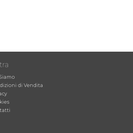
tra
 Siamo
izioni di Vendita
acy
kies
atti