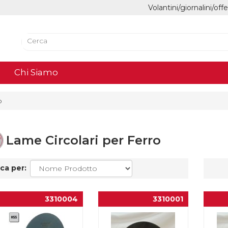
Volantini/giornalini/off
Chi Siamo
o
Lame Circolari per Ferro
ca per:
3310004
3310001