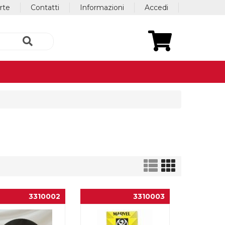
erte
Contatti
Informazioni
Accedi
3310002
3310003