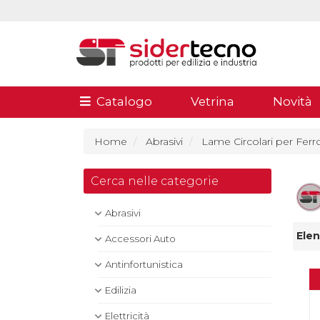
Catalogo
Vetrina
Novità
Home
Abrasivi
Lame Circolari per Ferr
Cerca nelle categorie
Abrasivi
Elen
Accessori Auto
Antinfortunistica
Edilizia
Elettricità