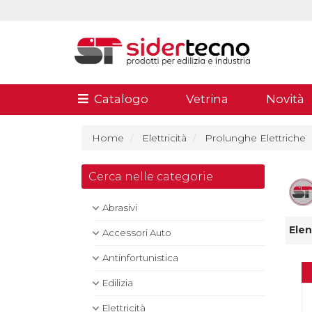
Catalogo
Vetrina
Novità
Home
Elettricità
Prolunghe Elettriche
Cerca nelle categorie
Abrasivi
Elen
Accessori Auto
Antinfortunistica
Edilizia
Elettricità