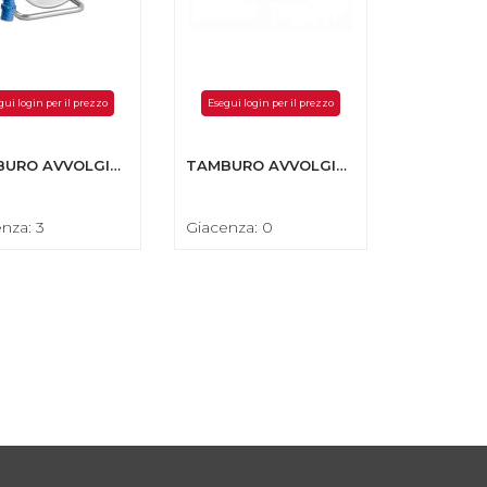
gui login per il prezzo
Esegui login per il prezzo
TAMBURO AVVOLGICAVO 230VOLT-3G2,5MM. 25METRI
TAMBURO AVVOLGICAVO COMPATTO ST 230VOLT-3G1,5MM. 25METRI
nza: 3
Giacenza: 0