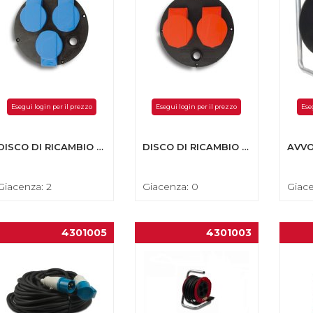
Esegui login per il prezzo
Esegui login per il prezzo
Ese
DISCO DI RICAMBIO CABLATO Ø 145 MM. PER AVVOLGICAVO
DISCO DI RICAMBIO CABLATO Ø 145 MM. PER AVVOLGICAVO
Giacenza: 2
Giacenza: 0
Giace
4301005
4301003