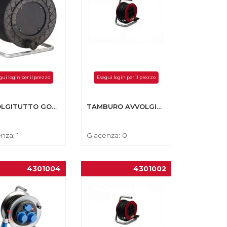
gui login per il prezzo
Esegui login per il prezzo
AVVOLGITUTTO GOLIA 320MM DISCO SENZA CAVO E PRESE
TAMBURO AVVOLGICAVO COMPATTO ST 230VOLT-3G1,5MM. 15METRI
nza: 1
Giacenza: 0
4301004
4301002