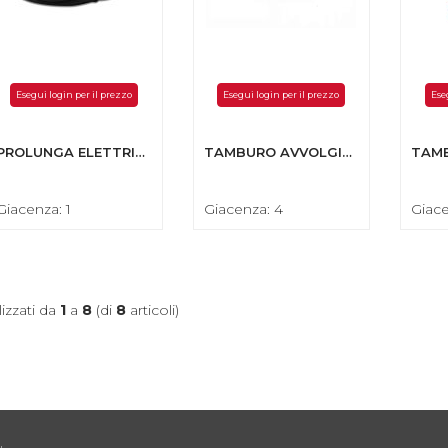
Esegui login per il prezzo
Esegui login per il prezzo
Ese
PROLUNGA ELETTRICA 230V CEE 3 POLI 3G2,5MM.
TAMBURO AVVOLGICAVO COMPATTO ST 230VOLT-3G1,5MM. 50METRI
Giacenza: 1
Giacenza: 4
Giace
lizzati da
1
a
8
(di
8
articoli)