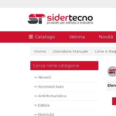
Catalogo
Vetrina
Novità
Home
Utensileria Manuale
Lime e Ras
Cerca nelle categorie
Abrasivi
Elen
Accessori Auto
Antinfortunistica
Edilizia
Elettricità