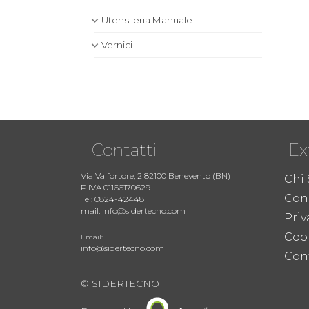
Utensileria Manuale
Vernici
Contatti
Ex
Via Valfortore, 2 82100 Benevento (BN)
Chi
P.IVA 01166170629
Cond
Tel: 0824-42448
mail: info@sidertecno.com
Priv
Coo
Email:
info@sidertecno.com
Cont
© SIDERTECNO