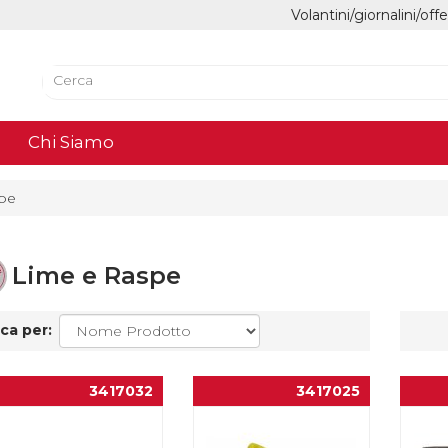
Volantini/giornalini/off
Chi Siamo
pe
Lime e Raspe
ca per:
3417032
3417025