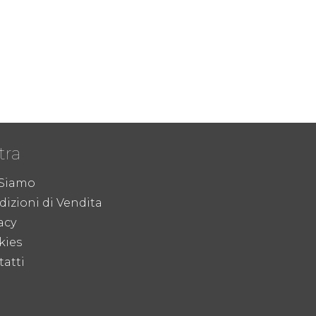
tra
 Siamo
izioni di Vendita
acy
kies
atti