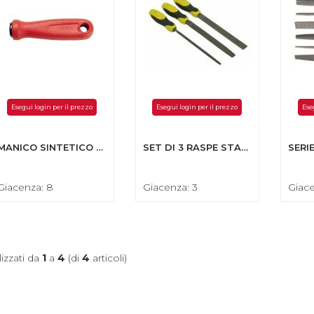
Esegui login per il prezzo
Esegui login per il prezzo
Ese
MANICO SINTETICO PER LIMA 12 CM
SET DI 3 RASPE STANLEY
Giacenza: 8
Giacenza: 3
Giace
lizzati da
1
a
4
(di
4
articoli)