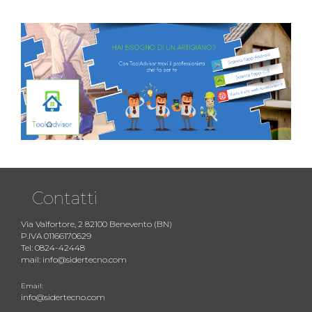
Contatti
Via Valfortore, 2 82100 Benevento (BN)
P.IVA 01166170629
Tel: 0824-42448
mail: info@sidertecno.com
Email:
info@sidertecno.com